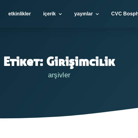
etkinlikler
içerik
yayınlar
CVC Bosph
Etiket: Girişimcilik
arşivler