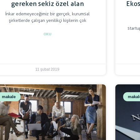
gereken sekiz özel alan
Ekos
İnkar edemeyeceğimiz bir gerçek, kurumsal
şirketlerde çalışan yenilikçi kişilerin çok
startu
OKU
11 şubat 2019
makale
makal