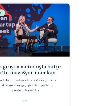
e
n girişim metoduyla bütçe
ostu inovasyon mümkün
arılı bir inovasyon stratejisinin çözüme
daklanmaktan geçtiğini sanıyorsanız
yanılıyorsunuz. En
OKU