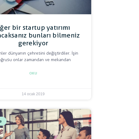
ğer bir startup yatırımı
caksanız bunları bilmeniz
gerekiyor
mler dünyanın çehresini değiştirdiler. İşin
oğrusu onlar zamandan ve mekandan
OKU
14 ocak 2019
e