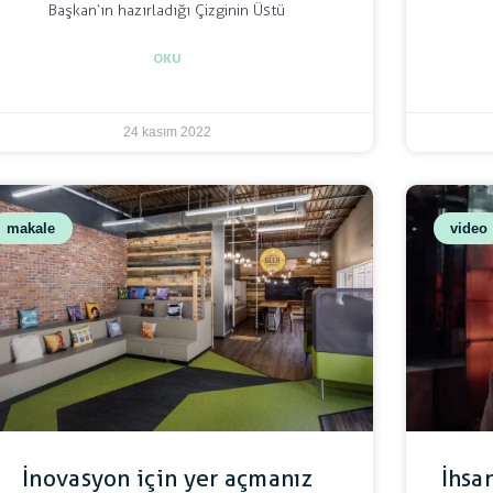
Başkan‘ın hazırladığı Çizginin Üstü
OKU
24 kasım 2022
makale
video
İnovasyon için yer açmanız
İhsa