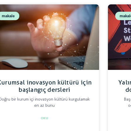
makale
makal
Kurumsal inovasyon kültürü için
Yalı
başlangıç dersleri
d
Doğru bir kurum içi inovasyon kültürü kurgulamak
Baş
en az bunu
o
OKU