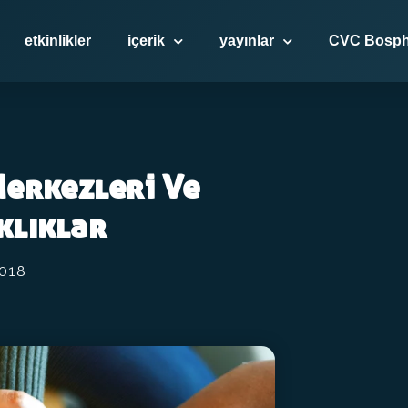
etkinlikler
içerik
yayınlar
CVC Bosph
Merkezleri Ve
klıklar
2018