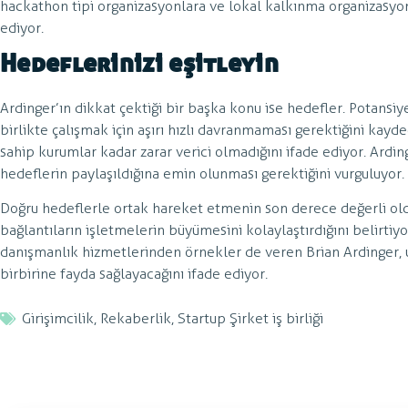
hackathon tipi organizasyonlara ve lokal kalkınma organizasyonl
ediyor.
Hedeflerinizi eşitleyin
Ardinger’ın dikkat çektiği bir başka konu ise hedefler. Potansi
birlikte çalışmak için aşırı hızlı davranmaması gerektiğini kayde
sahip kurumlar kadar zarar verici olmadığını ifade ediyor. Ardi
hedeflerin paylaşıldığına emin olunması gerektiğini vurguluyor.
Doğru hedeflerle ortak hareket etmenin son derece değerli ol
bağlantıların işletmelerin büyümesini kolaylaştırdığını belirtiyor
danışmanlık hizmetlerinden örnekler de veren Brian Ardinger, 
birbirine fayda sağlayacağını ifade ediyor.
Girişimcilik
,
Rekaberlik
,
Startup Şirket iş birliği