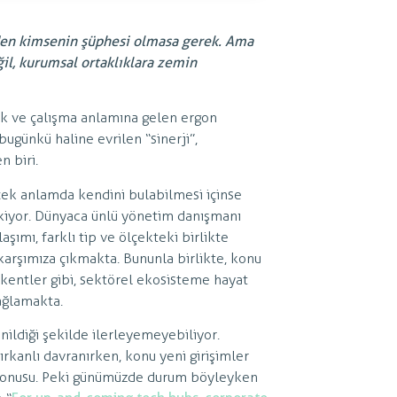
den kimsenin şüphesi olmasa gerek. Ama
ğil, kurumsal ortaklıklara zemin
ek ve çalışma anlamına gelen ergon
bugünkü haline evrilen “sinerji”,
 biri.
çek anlamda kendini bulabilmesi içinse
ekiyor. Dünyaca ünlü yönetim danışmanı
şımı, farklı tip ve ölçekteki birlikte
k karşımıza çıkmakta. Bununla birlikte, konu
okentler gibi, sektörel ekosisteme hayat
ağlamakta.
ildiği şekilde ilerleyemeyebiliyor.
rkanlı davranırken, konu yeni girişimler
z konusu. Peki günümüzde durum böyleyken