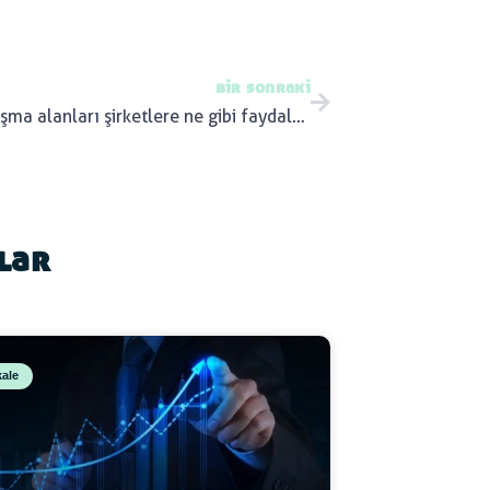
bir sonraki
Ortak çalışma alanları şirketlere ne gibi faydalar sağlıyor?
ılar
ale