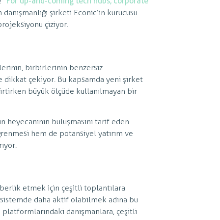
 “
For up-and-coming tech hubs, corporate
n danışmanlığı şirketi Econic’in kurucusu
rojeksiyonu çiziyor.
erinin, birbirlerinin benzersiz
e dikkat çekiyor. Bu kapsamda yeni şirket
lirtirken büyük ölçüde kullanılmayan bir
in heyecanının buluşmasını tarif eden
öğrenmesi hem de potansiyel yatırım ve
ıyor.
erlik etmek için çeşitli toplantılara
ekosistemde daha aktif olabilmek adına bu
 platformlarındaki danışmanlara, çeşitli