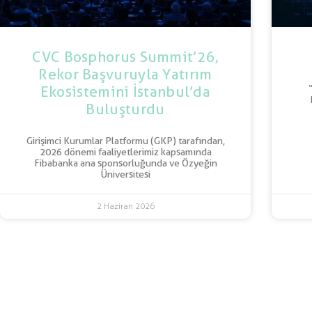
CVC Bosphorus Summit’26,
Rekor Başvuruyla Yatırım
Ekosistemini İstanbul’da
Buluşturdu
Girişimci Kurumlar Platformu (GKP) tarafından,
2026 dönemi faaliyetlerimiz kapsamında
Fibabanka ana sponsorluğunda ve Özyeğin
Üniversitesi
2 Haziran 2026