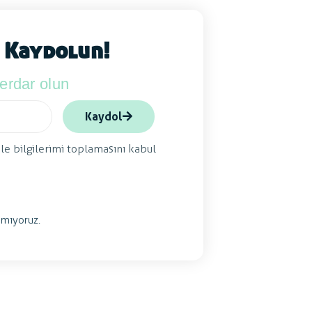
 Kaydolun!
berdar olun
Kaydol
ile bilgilerimi toplamasını kabul
mıyoruz.