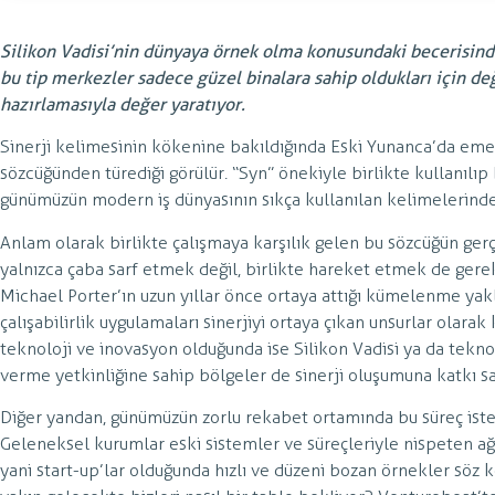
Silikon Vadisi’nin dünyaya örnek olma konusundaki becerisin
bu tip merkezler sadece güzel binalara sahip oldukları için de
hazırlamasıyla değer yaratıyor.
Sinerji kelimesinin kökenine bakıldığında Eski Yunanca’da em
sözcüğünden türediği görülür. “Syn” önekiyle birlikte kullanılıp 
günümüzün modern iş dünyasının sıkça kullanılan kelimelerinden
Anlam olarak birlikte çalışmaya karşılık gelen bu sözcüğün ger
yalnızca çaba sarf etmek değil, birlikte hareket etmek de ger
Michael Porter’ın uzun yıllar önce ortaya attığı kümelenme yakla
çalışabilirlik uygulamaları sinerjiyi ortaya çıkan unsurlar olara
teknoloji ve inovasyon olduğunda ise Silikon Vadisi ya da tekn
verme yetkinliğine sahip bölgeler de sinerji oluşumuna katkı s
Diğer yandan, günümüzün zorlu rekabet ortamında bu süreç isten
Geleneksel kurumlar eski sistemler ve süreçleriyle nispeten ağı
yani start-up’lar olduğunda hızlı ve düzeni bozan örnekler sö