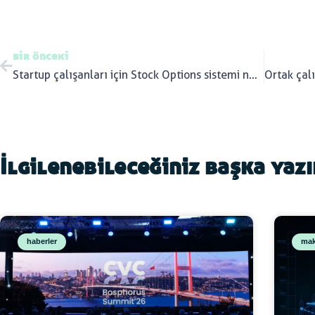
bir önceki
Startup çalışanları için Stock Options sistemi nasıl çalışıyor?
İlgilenebileceğiniz başka yaz
haberler
mak