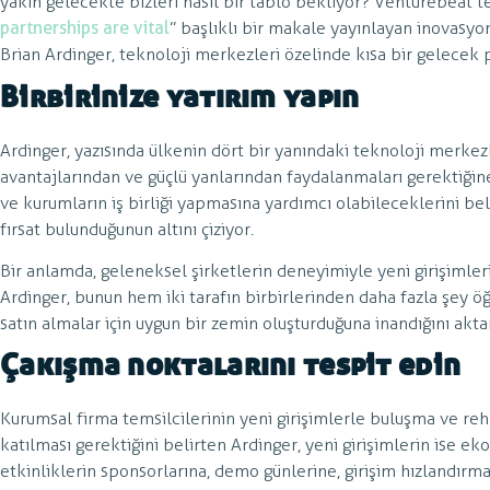
yakın gelecekte bizleri nasıl bir tablo bekliyor? Venturebeat’te
partnerships are vital
” başlıklı bir makale yayınlayan inovasyo
Brian Ardinger, teknoloji merkezleri özelinde kısa bir gelecek p
Birbirinize yatırım yapın
Ardinger, yazısında ülkenin dört bir yanındaki teknoloji merkezl
avantajlarından ve güçlü yanlarından faydalanmaları gerektiğin
ve kurumların iş birliği yapmasına yardımcı olabileceklerini be
fırsat bulunduğunun altını çiziyor.
Bir anlamda, geleneksel şirketlerin deneyimiyle yeni girişimler
Ardinger, bunun hem iki tarafın birbirlerinden daha fazla şey 
satın almalar için uygun bir zemin oluşturduğuna inandığını aktar
Çakışma noktalarını tespit edin
Kurumsal firma temsilcilerinin yeni girişimlerle buluşma ve rehb
katılması gerektiğini belirten Ardinger, yeni girişimlerin ise 
etkinliklerin sponsorlarına, demo günlerine, girişim hızlandırma