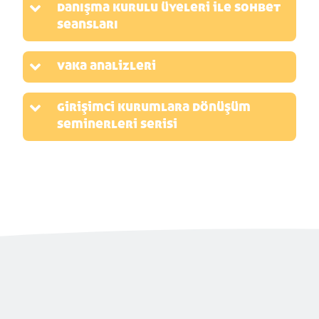
danışma kurulu üyeleri ile sohbet
seansları
vaka analizleri
girişimci kurumlara dönüşüm
seminerleri serisi