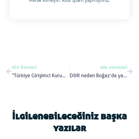
Merak etmeyin. Asla Spam yapmıyoruz.
bir önceki
bir sonraki
“Türkiye Girişimci Kurumlar Platformu” kuruldu – Bloomberg HT Video / 05.09.2018
D&R neden Boğaz’da yalı parası etti ve bankalarımız aynı duruma düşmemek için ne yapmalı?
İlgilenebileceğiniz başka
yazılar