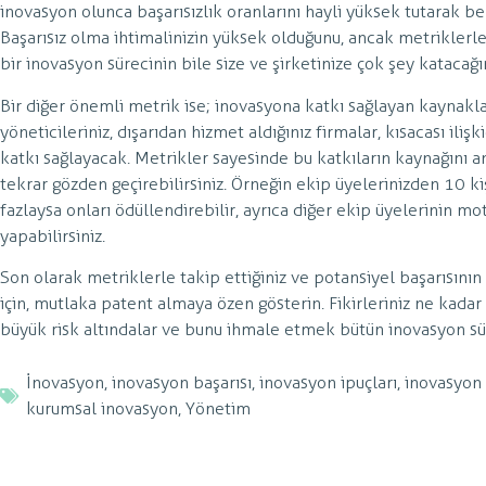
inovasyon olunca başarısızlık oranlarını hayli yüksek tutarak b
Başarısız olma ihtimalinizin yüksek olduğunu, ancak metriklerle
bir inovasyon sürecinin bile size ve şirketinize çok şey katacağın
Bir diğer önemli metrik ise; inovasyona katkı sağlayan kaynakla
yöneticileriniz, dışarıdan hizmet aldığınız firmalar, kısacası ili
katkı sağlayacak. Metrikler sayesinde bu katkıların kaynağını an
tekrar gözden geçirebilirsiniz. Örneğin ekip üyelerinizden 10 ki
fazlaysa onları ödüllendirebilir, ayrıca diğer ekip üyelerinin mo
yapabilirsiniz.
Son olarak metriklerle takip ettiğiniz ve potansiyel başarısını
için, mutlaka patent almaya özen gösterin. Fikirleriniz ne kadar
büyük risk altındalar ve bunu ihmale etmek bütün inovasyon sür
İnovasyon
,
inovasyon başarısı
,
inovasyon ipuçları
,
inovasyon 
kurumsal inovasyon
,
Yönetim