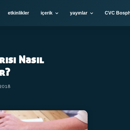
etkinlikler
içerik
yayınlar
CVC Bosph
ısı Nasıl
r?
 2018