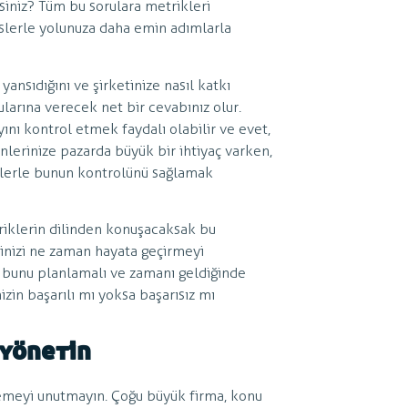
rsiniz? Tüm bu sorulara metrikleri
erslerle yolunuza daha emin adımlarla
ansıdığını ve şirketinize nasıl katkı
rularına verecek net bir cevabınız olur.
ını kontrol etmek faydalı olabilir ve evet,
ünlerinize pazarda büyük bir ihtiyaç varken,
iklerle bunun kontrolünü sağlamak
riklerin dilinden konuşacaksak bu
rinizi ne zaman hayata geçirmeyi
 bunu planlamalı ve zamanı geldiğinde
izin başarılı mı yoksa başarısız mı
 yönetin
rlemeyi unutmayın. Çoğu büyük firma, konu