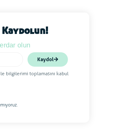
 Kaydolun!
berdar olun
Kaydol
ile bilgilerimi toplamasını kabul
mıyoruz.