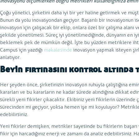
İnovasyonu ölçümlerken doğru metrikleri kullandığınıza emin
Çoğu yönetici, şirketini daha iyi bir yer haline getirmek ve müşt
Bunun da yolu inovasyondan geçiyor. Başarılı bir inovasyonun is
inovasyon için çalışacak bir ekip, onlara özel bir çalışma alanı 
şekilde yönetilmesi. Süreç iyi yönetilmediğinde, dünyanın en iyi
beklemek pek de mümkün değil. İşte bu yüzden metriklere ihtiy
Campus için yazdığı
makalesinde
inovasyon yapmak isteyen şirke
anlatıyor.
Beyin fırtınasını kontrol altında 
Her şeyden önce, şirketinizin inovasyon ruhuyla çalıştığına em
kararları ve bu kararların ne kadar sürede alındığına dikkat edi
sürekli yeni fikirler çıkacaktır. Ekibiniz yeni fikirlerin üzerin
sürecinden mi geçiyor, yoksa hemen işe mi koyuluyor? Metrikl
edebilirsiniz.
Yeni fikirler demişken, metrikler sayesinde bu fikirlerin başarı v
fikir için harcadığınız enerji ve zamanı da analiz edebilirsiniz. H