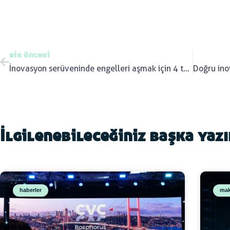
bir önceki
İnovasyon serüveninde engelleri aşmak için 4 tavsiye
İlgilenebileceğiniz başka yaz
haberler
mak