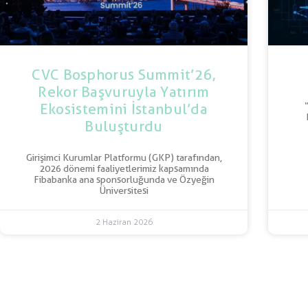
CVC Bosphorus Summit’26,
Rekor Başvuruyla Yatırım
Ekosistemini İstanbul’da
Buluşturdu
Girişimci Kurumlar Platformu (GKP) tarafından,
2026 dönemi faaliyetlerimiz kapsamında
Fibabanka ana sponsorluğunda ve Özyeğin
Üniversitesi
2 Haziran 2026