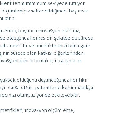
eklentilerini minimum seviyede tutuyor.
 ölçümlenip analiz edildiğinde, başarısız
ı bilin.
r. Süreç boyunca inovasyon ekibiniz,
şkide olduğunuz herkes bir şekilde bu sürece
aliz edebilir ve önceliklerinizi buna göre
şinin sürece olan katkısı diğerlerinden
tivasyonlarını artırmak için çalışmalar
n yüksek olduğunu düşündüğünüz her fikir
 iyi olursa olsun, patentlerle korunmadıkça
ecinizi olumsuz yönde etkileyebilir.
metrikleri
,
inovasyon ölçümleme
,