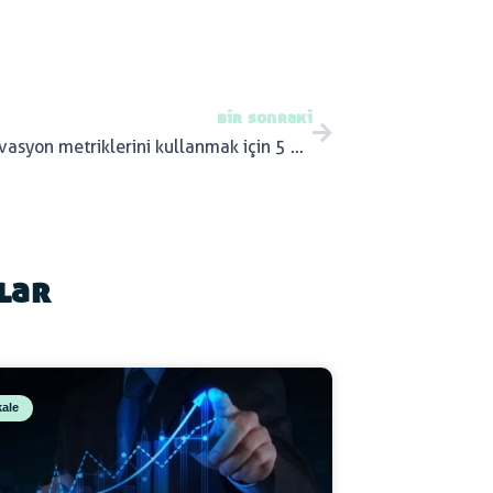
bir sonraki
Doğru inovasyon metriklerini kullanmak için 5 öneri
ılar
ale