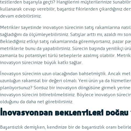
testlerden başarıyla geçti? Hangilerini müşterilerinize sunabili
kullanarak cevap verebilir, başarısız fikirlerden çıkardığınız d
devam edebilirsiniz.
Metrikler sayesinde inovasyon sürecinin satış rakamlarına nasıl y
sağladığını da ölçümleyebilirsiniz. Satışlar arttı mı, azaldı mı so
Beklediğiniz etkiyi satış rakamlarında göremiyorsanız, pazar pay
metriklerle bunu da yapabilirsiniz. Sürecin başında yenilikçi ür
zamanla bu potansiyel türlü sebeplerle azalmış olabilir. Metr
inovasyon sürecinize büyük katkı sağlar.
İnovasyon sürecinin uzun olacağından bahsetmiştik. Ancak met
uzunluğun rakamsal bir değeri olmalı. Yeni ürün ya da hizmetle
planlıyorsunuz? Sonsuz bir inovasyon döngüsüne girmek yerine
inovasyon sürecini bitirebilmelisiniz. Böylece inovasyon sürecin
olduğunu da daha net görebilirsiniz.
İnovasyondan beklentileri doğru
Başarısızlık demişken, kendinize bir de başarısızlık oranı beli