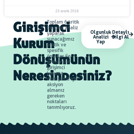
23 aralık 2018
Toplam 6 kritik
Girişimci
boyutta analiz
Olgunluk
Detaylı
yaparak
Analizi
Bilgi Al
sunacağımız
Yap
Kurum
pratik ve
spesifik
öneriler ile
Dönüşümünün
şirketinizin
girişimci
kuruma
Neresindesiniz?
dönüşümü için
aksiyon
almanız
gereken
noktaları
tanımlıyoruz.