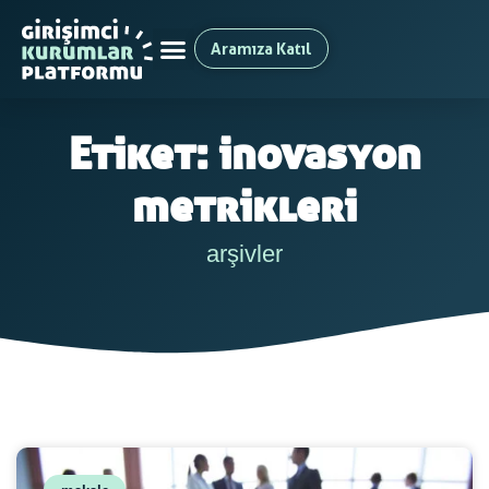
Aramıza Katıl
Etiket: inovasyon
metrikleri
arşivler