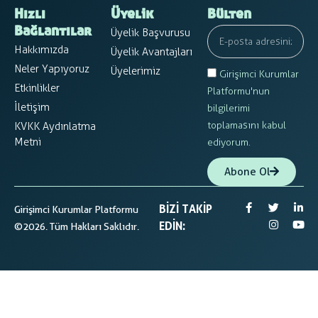
Hızlı
Üyelik
Bülten
Üyelik Başvurusu
Bağlantılar
Hakkımızda
Üyelik Avantajları
Neler Yapıyoruz
Üyelerimiz
Girişimci Kurumlar
Etkinlikler
Platformu'nun
İletişim
bilgilerimi
toplamasını kabul
KVKK Aydınlatma
Metni
ediyorum.
Abone Ol
BIZI TAKIP
Girişimci Kurumlar Platformu
EDIN:
©2026. Tüm Hakları Saklıdır.