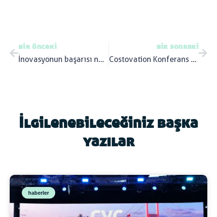
bir önceki
bir sonraki
İnovasyonun başarısı nasıl ölçümlenir?
Costovation Konferans Özeti
İlgilenebileceğiniz başka
yazılar
haberler