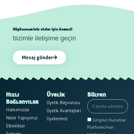
Düşünceleriniz bizim için önemli!
bizimle iletişime geçin
Mesaj gönder
Hızlı
Üyelik
Bülten
Üyelik Başvurusu
Bağlantılar
Hakkımızda
Üyelik Avantajları
Neler Yapıyoruz
Üyelerimiz
Girişimci Kurumlar
Etkinlikler
Platformu'nun
İletişim