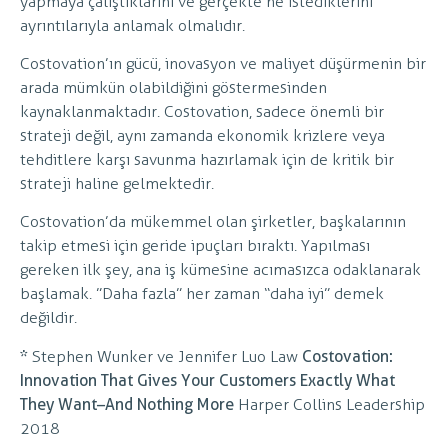
yapmaya çalıştıklarını ve gerçekte ne istediklerini
ayrıntılarıyla anlamak olmalıdır.
Costovation’ın gücü, inovasyon ve maliyet düşürmenin bir
arada mümkün olabildiğini göstermesinden
kaynaklanmaktadır. Costovation, sadece önemli bir
strateji değil, aynı zamanda ekonomik krizlere veya
tehditlere karşı savunma hazırlamak için de kritik bir
strateji haline gelmektedir.
Costovation’da mükemmel olan şirketler, başkalarının
takip etmesi için geride ipuçları bıraktı. Yapılması
gereken ilk şey, ana iş kümesine acımasızca odaklanarak
başlamak. ”Daha fazla” her zaman “daha iyi” demek
değildir.
*
Stephen Wunker ve Jennifer Luo Law
Costovation:
Innovation That Gives Your Customers Exactly What
They Want–And Nothing More
Harper Collins Leadership
2018