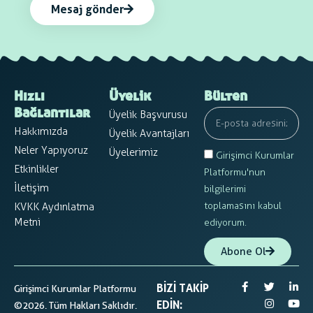
Mesaj gönder
Hızlı
Üyelik
Bülten
Üyelik Başvurusu
Bağlantılar
Hakkımızda
Üyelik Avantajları
Neler Yapıyoruz
Üyelerimiz
Girişimci Kurumlar
Etkinlikler
Platformu'nun
İletişim
bilgilerimi
toplamasını kabul
KVKK Aydınlatma
Metni
ediyorum.
Abone Ol
BIZI TAKIP
Girişimci Kurumlar Platformu
EDIN:
©2026. Tüm Hakları Saklıdır.