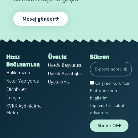
Mesaj gönder
Hızlı
Üyelik
Bülten
Üyelik Başvurusu
Bağlantılar
Hakkımızda
Üyelik Avantajları
Neler Yapıyoruz
Üyelerimiz
Girişimci Kurumlar
Etkinlikler
Platformu'nun
İletişim
bilgilerimi
toplamasını kabul
KVKK Aydınlatma
Metni
ediyorum.
Abone Ol