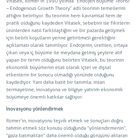
Vitasek, Romer’in 1990 yılında “Endojen Büyüme Teorisi
– Endogenous Growth Theory” adlı teorinin temellerini
attığını belirtiyor. Bu teorinin hem kavramsal hem de
pratik olduğunu kaydeden Vitasek, sebebini ise fikirlerin
ürünlerden nasıl farklılaştığını ve bir pazarda gelişmek
için belirli koşulların yerine getirilmesi gerektiğini
açıklaması olarak tanımlıyor. Endojenin, üretilen, ortaya
çıkan veya iç büyüme ile meydana gelmiş şeylere atıf
yapan bir terim olduğunu belirten Vitasek, bu teorinin
ekonomik büyümenin esas olarak içsel ve dışsal
etkenlerin bir sonucu olmadığı yönünde olduğunu
kaydediyor. Yani daha basit bir tanımla; insan
sermayesine, inovasyona ve bilgiye yatırım ekonomik
büyümeye önemli katkılar sağlıyor.
İnovasyonu yönlendirmek
Romer’in, inovasyonu teşvik etmek ve sonuçları doğru
tahmin etmek söz konusu olduğunda “yönlendirmenin”,
“gaza basmaktan” daha önemli olduğu görüşünü aktaran