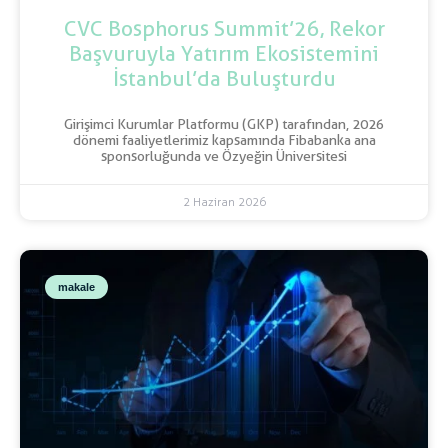
CVC Bosphorus Summit’26, Rekor
Başvuruyla Yatırım Ekosistemini
İstanbul’da Buluşturdu
Girişimci Kurumlar Platformu (GKP) tarafından, 2026
dönemi faaliyetlerimiz kapsamında Fibabanka ana
sponsorluğunda ve Özyeğin Üniversitesi
2 Haziran 2026
makale