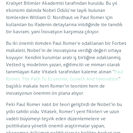
Kraliyet Bilimler Akademisi tarafından kuruldu. Bu yıl
ekonomi dalında Nobel Ödülü’ne layık bulunan
isimlerden William D. Nordhaus ve Paul Romer için
kullanılan bu ifadenin detaylarına inildiğinde ise tanıdık
bir kavram; yani İnovasyon karşımıza çıkıyor.
Bu iki önemli isimden Paul Romer’e odaklanan bir Forbes
makalesi, Nobel’in de inovasyona verdiği değeri ortaya
koyuyor. Kendini kurumlar arası iş birliğine odaklanmış
Vested iş modelinin yazarı, eğitimcisi ve mimarı olarak
tanımlayan Kate Vitasek tarafından kaleme alınan “
Paul
Romer: The Path To Economic Growth And Innovation
”
başlıklı makale hem Romer’in teorisini hem de
inovasyonun önemini ön plana alıyor.
Peki Paul Romer nasıl bir teori geliştirdi de Nobel’in bu
yılki sahibi oldu. Vitasek, Romer’i yeni fikirleri ve uzun
vadeli büyümeyi teşvik eden düzenlemelere ve
politikalara yönelik önemli araştırmalar yapan;
ekonomiyi, hükümet politikalarıyla birlikte herkes için