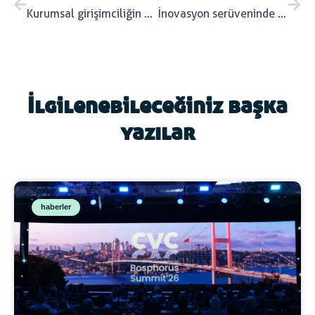
Kurumsal girişimciliğin diğerlerinden ne farkı var?
İnovasyon serüveninde engelleri aşmak için 4 tavsiye
İlgilenebileceğiniz başka
yazılar
haberler