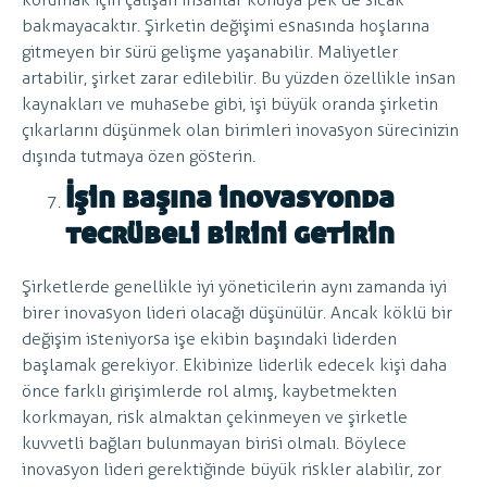
bakmayacaktır. Şirketin değişimi esnasında hoşlarına
gitmeyen bir sürü gelişme yaşanabilir. Maliyetler
artabilir, şirket zarar edilebilir. Bu yüzden özellikle insan
kaynakları ve muhasebe gibi, işi büyük oranda şirketin
çıkarlarını düşünmek olan birimleri inovasyon sürecinizin
dışında tutmaya özen gösterin.
İşin başına inovasyonda
tecrübeli birini getirin
Şirketlerde genellikle iyi yöneticilerin aynı zamanda iyi
birer inovasyon lideri olacağı düşünülür. Ancak köklü bir
değişim isteniyorsa işe ekibin başındaki liderden
başlamak gerekiyor. Ekibinize liderlik edecek kişi daha
önce farklı girişimlerde rol almış, kaybetmekten
korkmayan, risk almaktan çekinmeyen ve şirketle
kuvvetli bağları bulunmayan birisi olmalı. Böylece
inovasyon lideri gerektiğinde büyük riskler alabilir, zor