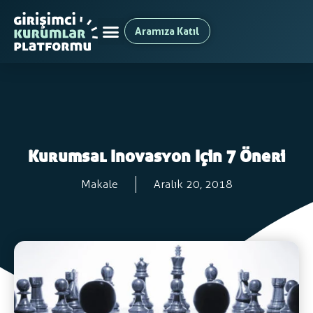
Aramıza Katıl
Kurumsal Inovasyon Için 7 Öneri
Makale
Aralık 20, 2018