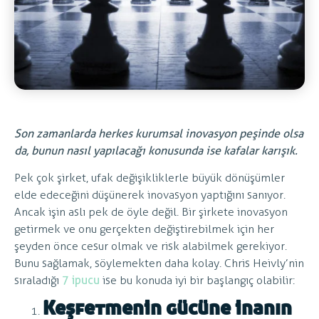
Son zamanlarda herkes kurumsal inovasyon peşinde olsa
da, bunun nasıl yapılacağı konusunda ise kafalar karışık.
Pek çok şirket, ufak değişikliklerle büyük dönüşümler
elde edeceğini düşünerek inovasyon yaptığını sanıyor.
Ancak işin aslı pek de öyle değil. Bir şirkete inovasyon
getirmek ve onu gerçekten değiştirebilmek için her
şeyden önce cesur olmak ve risk alabilmek gerekiyor.
Bunu sağlamak, söylemekten daha kolay. Chris Heivly’nin
sıraladığı
7 ipucu
ise bu konuda iyi bir başlangıç olabilir:
Keşfetmenin gücüne inanın