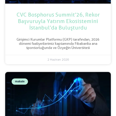
CVC Bosphorus Summit’26, Rekor
Başvuruyla Yatırım Ekosistemini
İstanbul’da Buluşturdu
Girişimci Kurumlar Platformu (GKP) tarafından, 2026
dönemi faaliyetlerimiz kapsamında Fibabanka ana
sponsorluğunda ve Özyeğin Üniversitesi
2 Haziran 2026
makale