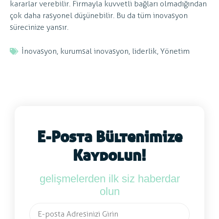
kararlar verebilir. Firmayla kuvvetli bağları olmadığından
çok daha rasyonel düşünebilir. Bu da tüm inovasyon
sürecinize yansır.
İnovasyon
,
kurumsal inovasyon
,
liderlik
,
Yönetim
E-Posta Bültenimize
Kaydolun!
gelişmelerden ilk siz haberdar
olun