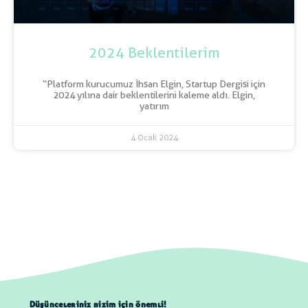
2024 Beklentilerim
“Platform kurucumuz İhsan Elgin, Startup Dergisi için
2024 yılına dair beklentilerini kaleme aldı. Elgin,
yatırım
4 Ocak 2024
Düşünceleriniz bizim için önemli!