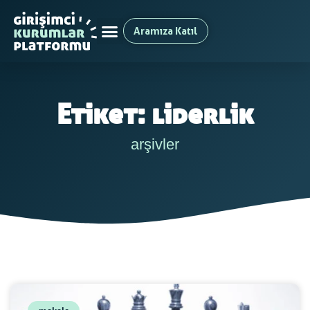
Aramıza Katıl
Etiket: liderlik
arşivler