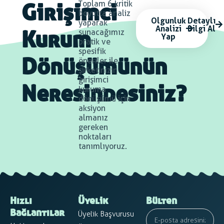
Toplam 6 kritik
Girişimci
boyutta analiz
Olgunluk
Detaylı
yaparak
Analizi
Bilgi Al
sunacağımız
Yap
Kurum
pratik ve
spesifik
öneriler ile
Dönüşümünün
şirketinizin
girişimci
kuruma
Neresindesiniz?
dönüşümü için
aksiyon
almanız
gereken
noktaları
tanımlıyoruz.
Hızlı
Üyelik
Bülten
Üyelik Başvurusu
Bağlantılar