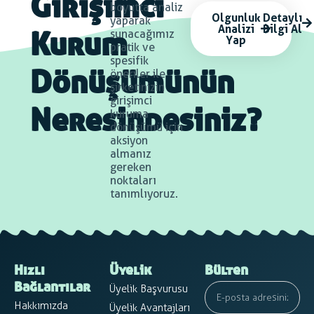
Girişimci
boyutta analiz
Olgunluk
Detaylı
yaparak
Analizi
Bilgi Al
sunacağımız
Yap
Kurum
pratik ve
spesifik
öneriler ile
Dönüşümünün
şirketinizin
girişimci
kuruma
Neresindesiniz?
dönüşümü için
aksiyon
almanız
gereken
noktaları
tanımlıyoruz.
Hızlı
Üyelik
Bülten
Üyelik Başvurusu
Bağlantılar
Hakkımızda
Üyelik Avantajları