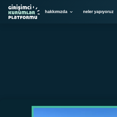
Gir
hakkımızda
neler yapıyoruz