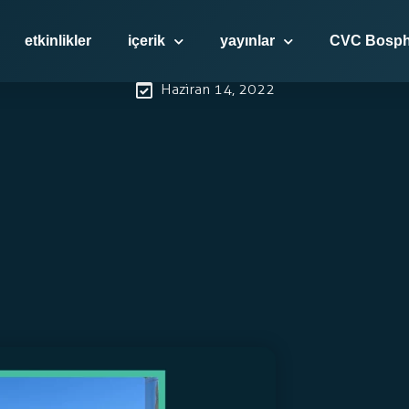
işimci Kurumların Bir Son
etkinlikler
içerik
yayınlar
CVC Bosph
Adımı: NFT
Haziran 14, 2022