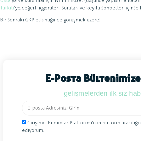
Usta
’ya ve kurumlar için NFT mindset (düşünce yapısı)’i anlatan
Turkili
’ye; değerli içgörüleri, soruları ve keyifli sohbetleri içins
Bir sonraki GKP etkinliğinde görüşmek üzere!
E-Posta Bültenimize
gelişmelerden ilk siz ha
Girişimci Kurumlar Platformu'nun bu form aracılığı 
ediyorum.