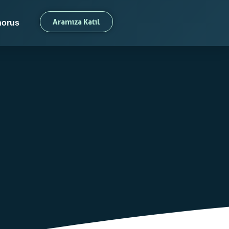
raki
Aramıza Katıl
orus