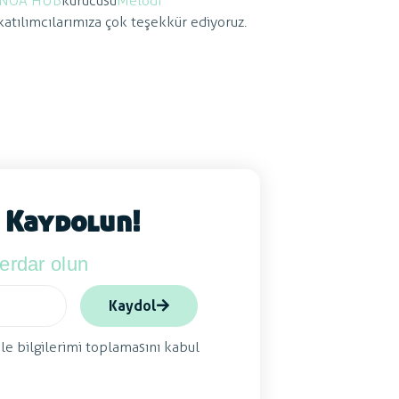
NOA HUB
kurucusu
Melodi
e katılımcılarımıza çok teşekkür ediyoruz.
 Kaydolun!
berdar olun
Kaydol
ile bilgilerimi toplamasını kabul