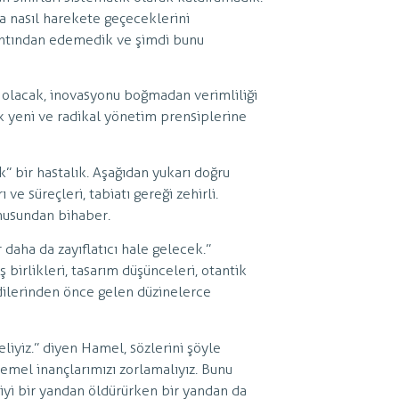
a nasıl harekete geçeceklerini
tahtından edemedik ve şimdi bunu
olacak, inovasyonu boğmadan verimliliği
k yeni ve radikal yönetim prensiplerine
” bir hastalık. Aşağıdan yukarı doğru
ve süreçleri, tabiatı gereği zehirli.
nusundan bihaber.
daha da zayıflatıcı hale gelecek.”
iş birlikleri, tasarım düşünceleri, otantik
ndilerinden önce gelen düzinelerce
iyiz.” diyen Hamel, sözlerini şöyle
temel inançlarımızı zorlamalıyız. Bunu
iyi bir yandan öldürürken bir yandan da