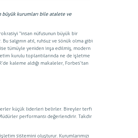
en büyük kurumları bile atalete ve
okrasiyi “insan nüfusunun büyük bir
. Bu salgının atıl, ruhsuz ve sönük olma gibi
ise tümüyle yeniden inşa edilmiş, modern
netim kurulu toplantılarında ne de işletme
R’de kaleme aldığı makaleler, Forbes’tan
erler küçük liderleri belirler. Bireyler terfi
r. Müdürler performansı değerlendirir. Takdir
şletim sistemini oluşturur. Kurumlarımızı