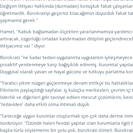
Değişim ihtiyacı hakkında (durmadan) konuştuk fakat çalışanlar
öğretmedik. Bürokrasiyi geçersiz kılacağımızı duyurduk fakat 
yapmamız gerek.”
Hamel, “Kabuk bağlamadan ölçekten yararlanmamıza yardımcı 
artıracak, özgürlüğü ortadan kaldırmadan disiplini güçlendirece
ihtiyacımız var.” diyor.
Bürokrasi “ne kadar tedavi uygulanırsa uygulansın iyileşmeyecek
proaktif yenilenmeye karşı bağışıklık edinmiş. Kurumsal yapıları 
Duygusal olarak yavan ve hayal gücünü ve tutkuyu parlatma ko
“Yaratıcı yıkım rüzgarı güçlenmeye devam ettikçe bu hastalıklar 
Fikirlerin paylaşıldığı sayfalar, iş kuluçka merkezleri, çevrim içi 
liderlik ve diğerleri gibi tavsiye edilen mevcut çözümlerin, ke
‘tedaviden’ daha etkili olma ihtimali düşük.
“Geleceğe uygun kurumlar oluşturmak için çok daha derine inmel
sürdürüyor: “Özünde halen feodal yapılar olan kurumlarla ilgili 
başka türlü söylemenin bir yolu yok, bürokrasi ölmeli. Bürokras