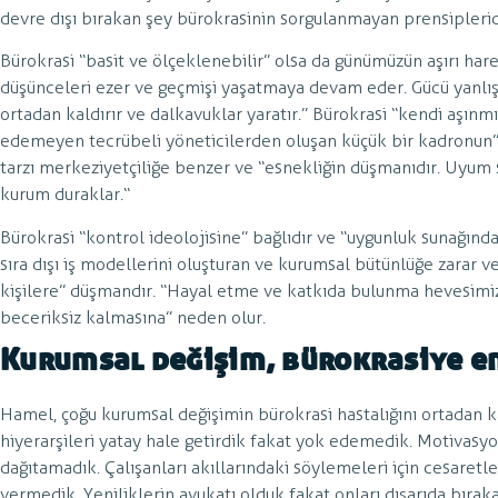
devre dışı bırakan şey bürokrasinin sorgulanmayan prensiplerid
Bürokrasi “basit ve ölçeklenebilir” olsa da günümüzün aşırı har
düşünceleri ezer ve geçmişi yaşatmaya devam eder. Gücü yanlış y
ortadan kaldırır ve dalkavuklar yaratır.” Bürokrasi “kendi aşınm
edemeyen tecrübeli yöneticilerden oluşan küçük bir kadronun” 
tarzı merkeziyetçiliğe benzer ve “esnekliğin düşmanıdır. Uyu
kurum duraklar.“
Bürokrasi “kontrol ideolojisine” bağlıdır ve “uygunluk sunağında 
sıra dışı iş modellerini oluşturan ve kurumsal bütünlüğe zarar vere
kişilere” düşmandır. “Hayal etme ve katkıda bulunma hevesimiz
beceriksiz kalmasına” neden olur.
Kurumsal değişim, bürokrasiye e
Hamel, çoğu kurumsal değişimin bürokrasi hastalığını ortadan k
hiyerarşileri yatay hale getirdik fakat yok edemedik. Motivasy
dağıtamadık. Çalışanları akıllarındaki söylemeleri için cesaretle
vermedik. Yeniliklerin avukatı olduk fakat onları dışarıda bıraka