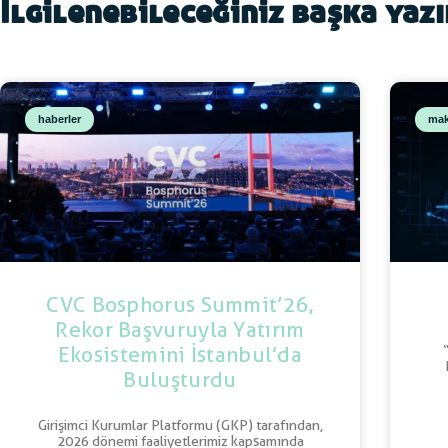
İlgilenebileceğiniz başka yaz
haberler
mak
CVC Bosphorus Summit’26,
Rekor Başvuruyla Yatırım
Ekosistemini İstanbul’da
Buluşturdu
Girişimci Kurumlar Platformu (GKP) tarafından,
2026 dönemi faaliyetlerimiz kapsamında