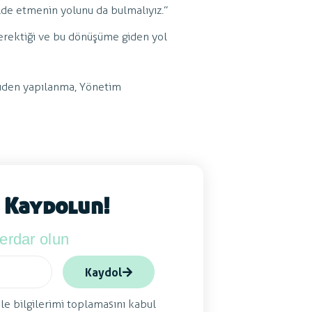
ı elde etmenin yolunu da bulmalıyız.”
erektiği ve bu dönüşüme giden yol
iden yapılanma
,
Yönetim
 Kaydolun!
berdar olun
Kaydol
ile bilgilerimi toplamasını kabul