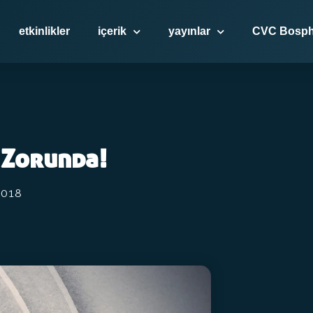
etkinlikler
içerik
yayınlar
CVC Bosph
 Zorunda!
2018