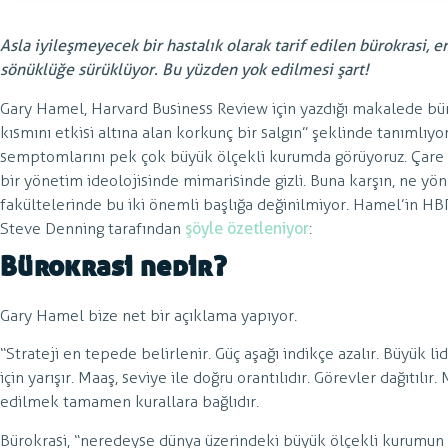
Asla iyileşmeyecek bir hastalık olarak tarif edilen bürokrasi, 
sönüklüğe sürüklüyor. Bu yüzden yok edilmesi şart!
Gary Hamel, Harvard Business Review için yazdığı makalede bür
kısmını etkisi altına alan korkunç bir salgın” şeklinde tanımlıyor
semptomlarını pek çok büyük ölçekli kurumda görüyoruz. Çare 
bir yönetim ideolojisinde mimarisinde gizli. Buna karşın, ne yö
fakültelerinde bu iki önemli başlığa değinilmiyor. Hamel’in HB
Steve Denning tarafından
şöyle özetleniyor
:
Bürokrasi nedir?
Gary Hamel bize net bir açıklama yapıyor.
“Strateji en tepede belirlenir. Güç aşağı indikçe azalır. Büyük lid
için yarışır. Maaş, seviye ile doğru orantılıdır. Görevler dağıtılı
edilmek tamamen kurallara bağlıdır.
Bürokrasi, “neredeyse dünya üzerindeki büyük ölçekli kurumun i