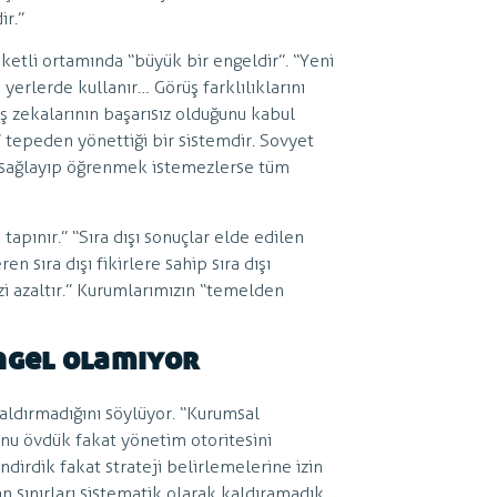
ir.”
eketli ortamında “büyük bir engeldir”. “Yeni
erlerde kullanır… Görüş farklılıklarını
ış zekalarının başarısız olduğunu kabul
tepeden yönettiği bir sistemdir. Sovyet
m sağlayıp öğrenmek istemezlerse tüm
tapınır.” “Sıra dışı sonuçlar elde edilen
n sıra dışı fikirlere sahip sıra dışı
i azaltır.” Kurumlarımızın “temelden
ngel olamıyor
aldırmadığını söylüyor. “Kurumsal
onu övdük fakat yönetim otoritesini
ndirdik fakat strateji belirlemelerine izin
n sınırları sistematik olarak kaldıramadık.