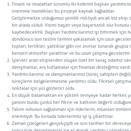
Finans ve imalattan sorumlu iki kıdemli başkan yardımcısı,
önemine inandıkları bu projeye kaynak sağladılar.
Geliştirmekte olduğumuz yenilik riskliydi ancak biz ekip
bir arada olduk. Kısmi başarı veya başarısızlık söz konusu
kaybedecektik. Başkan Yardımcılarımız işi bitirmek için her
döndürücü son teslim tarihini yakalamak için uzun geceler 
topları, terlikler, yastıklar gibi ıvır zıvırlar sunarak grupla 
benzeri atmosfer yarattılar ve bu uzun çalışma gecelerini 
İşlevler arası ekiplerden oluşan özel bir savaş odamız vard
danışmanlar, ara kutlamalar için finansal desteğimiz vardı.
Yardımcılarımız ve danışmanlarımız (süreç sahipleri değil)
süreçlerin belgelenmesine yardımcı oldu. Fikirsel çatışm
noktalar için yol gösterici oldu.
En düşük basamaktan en yüksek seviyeye kadar herkes yara
şansını buldu çünkü her fikrin ve katkının değerli olduğun
Takım ruhunun sağlanması için liderlerin, insanları isimleri
önemliydi. Bu konuda liderlerimiz iyi iş çıkarttılar.
Zaman çizelgeleri gerçekçiydi ve son tarihler bir derece
sonra tüm departmanlar işe el atarak yardımcı olmaktan 