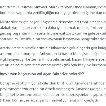
Kendisini ‘Kurumsal Simyacı’ olarak tanıtan Linda Naiman, inc.c
kurumsal yapılarda yenilikçiliğin nasıl yeşetilebilecğeine dair 
Müşterilerim için başarılı öğrenme deneyimleri tasarlamadan ön
alakalı yaşadıkları zorlukları daha iyi anlamak için keşif röport
geçmiş başarıların hikayelerini, mevcut zorlukları ve gelecekteki
soruyorum. Özellikle bir inovasyonun başarısına hangi faktörleri
Arada sırada dinlediklerim bir hikayeden çok bir şarkı gibi kul
aşıkmış gibi konuşuyor. Anlıyorum ki başarı bir kişiyle değil, har
Açıklayayım; şirketler farklı olabilir, ancak başarı hikayeleri o
ve atılan adımların nihai amacı yenilikçilik için bir yuva kurma h
İnovasyon başarısına yol açan faktörler nelerdir?
Görüşme yaptığım yöneticilerden birisi olan Amanda tarafından
paylaşmama izin veren bir örnek vereceğim. Amanda (gerçek adı
bir şirkette üretim, tedarik zincirleri ve operasyonların çapraz iş
sistem kurma üzere çalışan bir inovasyon ekibinin üyesiydi.