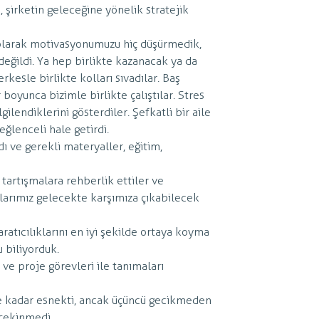
 şirketin geleceğine yönelik stratejik
 olarak motivasyonumuzu hiç düşürmedik,
 değildi. Ya hep birlikte kazanacak ya da
kesle birlikte kolları sıvadılar. Baş
boyunca bizimle birlikte çalıştılar. Stres
ilgilendiklerini gösterdiler. Şefkatli bir aile
eğlenceli hale getirdi.
ı ve gerekli materyaller, eğitim,
 tartışmalara rehberlik ettiler ve
alarımız gelecekte karşımıza çıkabilecek
tıcılıklarını en iyi şekilde ortaya koyma
u biliyorduk.
 ve proje görevleri ile tanımaları
ye kadar esnekti, ancak üçüncü gecikmeden
çekinmedi.