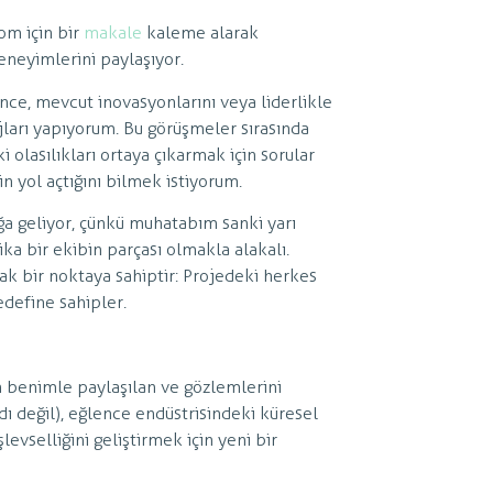
om için bir
makale
kaleme alarak
deneyimlerini paylaşıyor.
ce, mevcut inovasyonlarını veya liderlikle
ajları yapıyorum. Bu görüşmeler sırasında
 olasılıkları ortaya çıkarmak için sorular
n yol açtığını bilmek istiyorum.
ağa geliyor, çünkü muhatabım sanki yarı
ika bir ekibin parçası olmakla alakalı.
rtak bir noktaya sahiptir: Projedeki herkes
edefine sahipler.
 benimle paylaşılan ve gözlemlerini
 değil), eğlence endüstrisindeki küresel
levselliğini geliştirmek için yeni bir