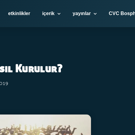
etkinlikler
içerik
yayınlar
CVC Bosph
asıl Kurulur?
2019