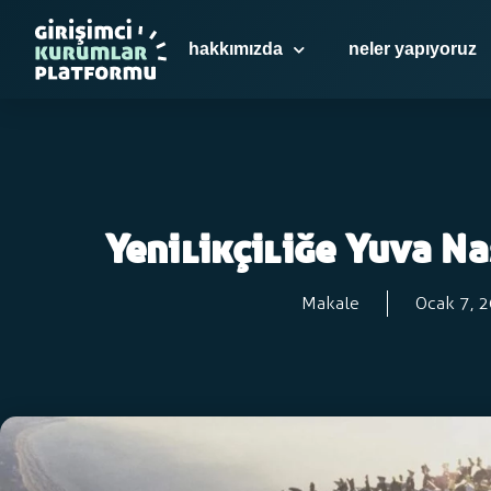
hakkımızda
neler yapıyoruz
Yenilikçiliğe Yuva N
Makale
Ocak 7, 