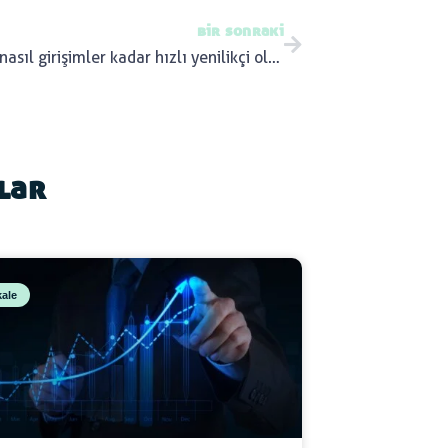
bir sonraki
Kurumlar nasıl girişimler kadar hızlı yenilikçi olabilir?
ılar
ale