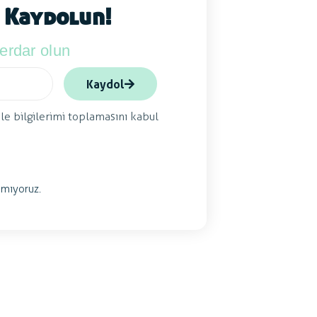
 Kaydolun!
berdar olun
Kaydol
ile bilgilerimi toplamasını kabul
mıyoruz.