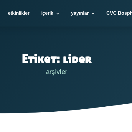
etkinlikler
içerik
yayınlar
CVC Bosph
Etiket: lider
arşivler