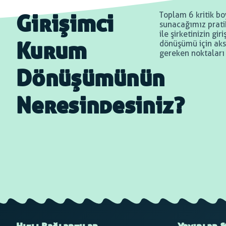
Toplam 6 kritik bo
Girişimci
sunacağımız pratik
ile şirketinizin gi
dönüşümü için aks
Kurum
gereken noktaları
Dönüşümünün
Neresindesiniz?