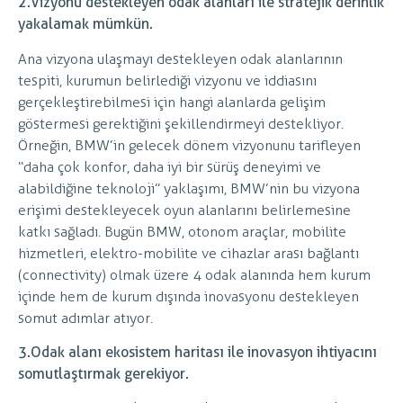
2.
Vizyonu destekleyen odak alanları ile stratejik derinlik
yakalamak mümkün.
Ana vizyona ulaşmayı destekleyen odak alanlarının
tespiti, kurumun belirlediği vizyonu ve iddiasını
gerçekleştirebilmesi için hangi alanlarda gelişim
göstermesi gerektiğini şekillendirmeyi destekliyor.
Örneğin, BMW’in gelecek dönem vizyonunu tarifleyen
“daha çok konfor, daha iyi bir sürüş deneyimi ve
alabildiğine teknoloji” yaklaşımı, BMW’nin bu vizyona
erişimi destekleyecek oyun alanlarını belirlemesine
katkı sağladı. Bugün BMW, otonom araçlar, mobilite
hizmetleri, elektro-mobilite ve cihazlar arası bağlantı
(connectivity) olmak üzere 4 odak alanında hem kurum
içinde hem de kurum dışında inovasyonu destekleyen
somut adımlar atıyor.
3.
Odak alanı ekosistem haritası ile inovasyon ihtiyacını
somutlaştırmak gerekiyor.