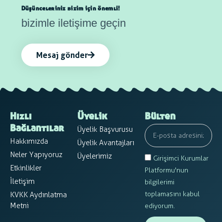
Düşünceleriniz bizim için önemli!
bizimle iletişime geçin
Mesaj gönder
Hızlı
Üyelik
Bülten
Üyelik Başvurusu
Bağlantılar
Hakkımızda
Üyelik Avantajları
Neler Yapıyoruz
Üyelerimiz
Girişimci Kurumlar
Etkinlikler
Platformu'nun
İletişim
bilgilerimi
toplamasını kabul
KVKK Aydınlatma
Metni
ediyorum.