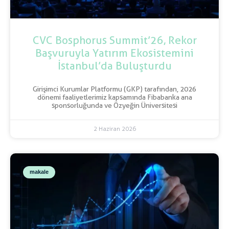
CVC Bosphorus Summit’26, Rekor
Başvuruyla Yatırım Ekosistemini
İstanbul’da Buluşturdu
Girişimci Kurumlar Platformu (GKP) tarafından, 2026
dönemi faaliyetlerimiz kapsamında Fibabanka ana
sponsorluğunda ve Özyeğin Üniversitesi
2 Haziran 2026
makale