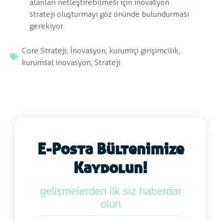
alanları netleştirebilmesi için inovasyon
strateji oluşturmayı göz önünde bulundurması
gerekiyor.
Core Strateji
,
İnovasyon
,
kurumiçi girişimcilik
,
kurumsal inovasyon
,
Strateji
E-Posta Bültenimize
Kaydolun!
gelişmelerden ilk siz haberdar
olun