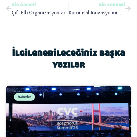
bir önceki
bir sonraki
Çift Elli Organizasyonlar
Kurumsal İnovasyonun Kilit Oyuncuları: Orta Düzey Yöneticiler
İlgilenebileceğiniz başka
yazılar
haberler