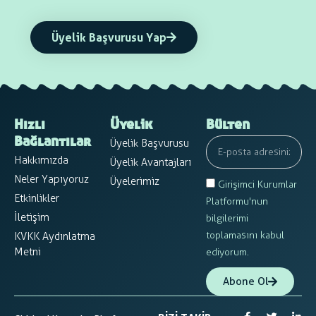
Üyelik Başvurusu Yap
Hızlı
Üyelik
Bülten
Üyelik Başvurusu
Bağlantılar
Hakkımızda
Üyelik Avantajları
Neler Yapıyoruz
Üyelerimiz
Girişimci Kurumlar
Etkinlikler
Platformu'nun
İletişim
bilgilerimi
toplamasını kabul
KVKK Aydınlatma
Metni
ediyorum.
Abone Ol