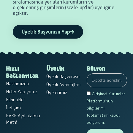
sıralamasında yer alan kurumların ve
ölçeklenmiş girişimlerin (scale-up'lar) üyeliğine
açıktır.
Üyelik Başvurusu Yap
Hızlı
Üyelik
Bülten
Üyelik Başvurusu
Bağlantılar
Hakkımızda
Üyelik Avantajları
Neler Yapıyoruz
Üyelerimiz
Girişimci Kurumlar
Etkinlikler
Platformu'nun
İletişim
bilgilerimi
toplamasını kabul
KVKK Aydınlatma
Metni
ediyorum.