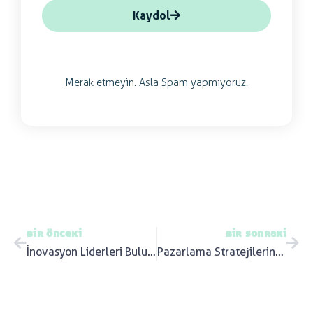
Kaydol
Merak etmeyin. Asla Spam yapmıyoruz.
bir önceki
bir sonraki
İnovasyon Liderleri Buluşması – Soner Canko
Pazarlama Stratejilerinde Yükselen Trend “Podcast”