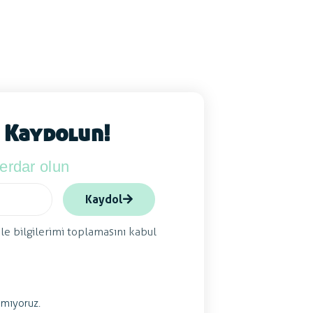
 Kaydolun!
berdar olun
Kaydol
ile bilgilerimi toplamasını kabul
mıyoruz.