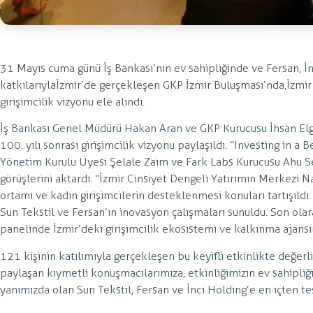
31 Mayıs cuma günü İş Bankası’nın ev sahipliğinde ve Fersan, İn
katkılarıyla İzmir’de gerçekleşen GKP İzmir Buluşması’nda, İzmir
girişimcilik vizyonu ele alındı.
İş Bankası Genel Müdürü Hakan Aran ve GKP Kurucusu İhsan Elgin’
100. yılı sonrası girişimcilik vizyonu paylaşıldı. “Investing in a 
Yönetim Kurulu Üyesi Şelale Zaim ve Fark Labs Kurucusu Ahu Ser
görüşlerini aktardı. “İzmir Cinsiyet Dengeli Yatırımın Merkezi Na
ortamı ve kadın girişimcilerin desteklenmesi konuları tartışıld
Sun Tekstil ve Fersan’ın inovasyon çalışmaları sunuldu. Son ola
panelinde İzmir’deki girişimcilik ekosistemi ve kalkınma ajansın
121 kişinin katılımıyla gerçekleşen bu keyifli etkinlikte değerl
paylaşan kıymetli konuşmacılarımıza, etkinliğimizin ev sahipliğ
yanımızda olan Sun Tekstil, Fersan ve İnci Holding’e en içten te