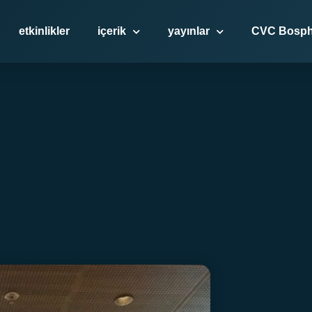
GKP İzmir Buluşması
etkinlikler
içerik
yayınlar
CVC Bosph
Haziran 11, 2024