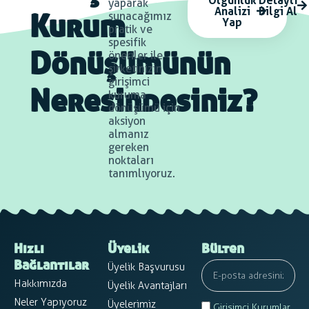
Olgunluk
Detaylı
yaparak
Analizi
Bilgi Al
sunacağımız
Yap
Kurum
pratik ve
spesifik
öneriler ile
Dönüşümünün
şirketinizin
girişimci
kuruma
Neresindesiniz?
dönüşümü için
aksiyon
almanız
gereken
noktaları
tanımlıyoruz.
Hızlı
Üyelik
Bülten
Üyelik Başvurusu
Bağlantılar
Hakkımızda
Üyelik Avantajları
Neler Yapıyoruz
Üyelerimiz
Girişimci Kurumlar