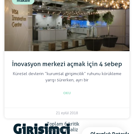
makale
İnovasyon merkezi açmak için 4 sebep
Küresel devlerin “kurumsal girişimcilik” ruhunu körükleme
yarışı sürerken, ayrı bir
OKU
21 eylül 2018
Toplam 6 kritik
Girişimci
boyutta analiz