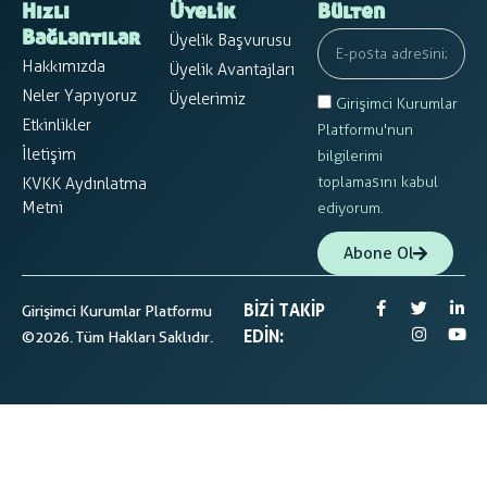
Hızlı
Üyelik
Bülten
Üyelik Başvurusu
Bağlantılar
Hakkımızda
Üyelik Avantajları
Neler Yapıyoruz
Üyelerimiz
Girişimci Kurumlar
Etkinlikler
Platformu'nun
İletişim
bilgilerimi
toplamasını kabul
KVKK Aydınlatma
Metni
ediyorum.
Abone Ol
BIZI TAKIP
Girişimci Kurumlar Platformu
EDIN:
©2026. Tüm Hakları Saklıdır.