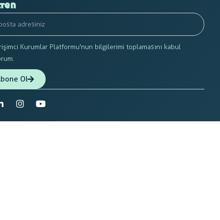
ten
rişimci Kurumlar Platformu'nun bilgilerimi toplamasını kabul
orum.
bone Ol