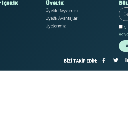
 İçerik
Üyelik
Bül
Üyelik Başvurusu
Üyelik Avantajları
Üyelerimiz
Gi
ediy
A
BIZI TAKIP EDIN: