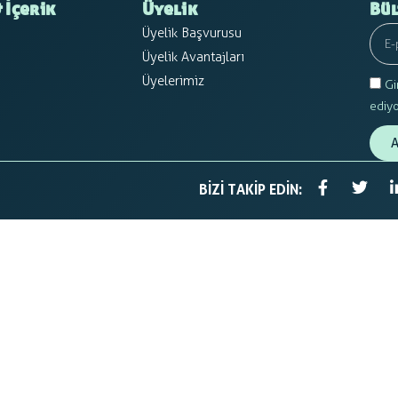
 İçerik
Üyelik
Bül
Üyelik Başvurusu
Üyelik Avantajları
Üyelerimiz
Gi
ediy
A
BIZI TAKIP EDIN: