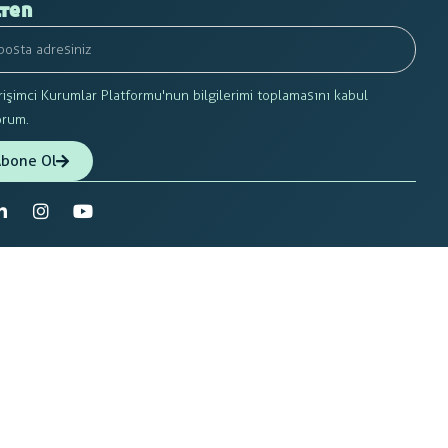
ten
rişimci Kurumlar Platformu'nun bilgilerimi toplamasını kabul
orum.
bone Ol