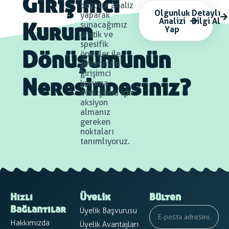
Girişimci
boyutta analiz
Olgunluk
Detaylı
yaparak
Analizi
Bilgi Al
sunacağımız
Yap
Kurum
pratik ve
spesifik
öneriler ile
Dönüşümünün
şirketinizin
girişimci
kuruma
Neresindesiniz?
dönüşümü için
aksiyon
almanız
gereken
noktaları
tanımlıyoruz.
Hızlı
Üyelik
Bülten
Üyelik Başvurusu
Bağlantılar
Hakkımızda
Üyelik Avantajları