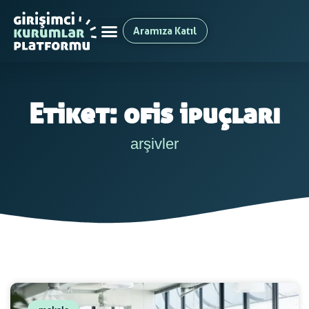
Aramıza Katıl
Etiket: ofis ipuçları
arşivler