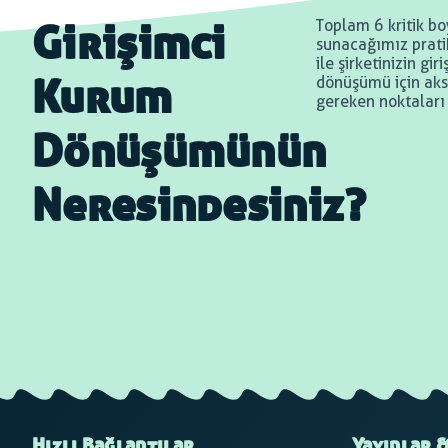
Toplam 6 kritik bo
Girişimci
sunacağımız pratik
ile şirketinizin gi
dönüşümü için aks
Kurum
gereken noktaları
Dönüşümünün
Neresindesiniz?