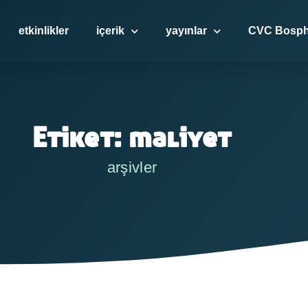
etkinlikler
içerik
yayınlar
CVC Bosph
Etiket: maliyet
arşivler