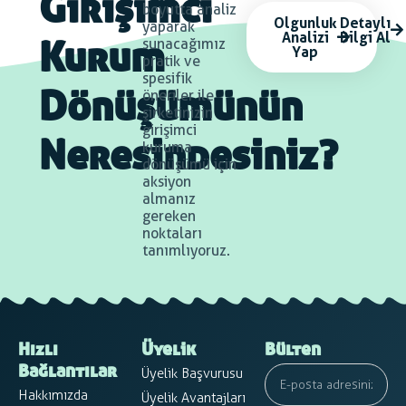
Girişimci
boyutta analiz
Olgunluk
Detaylı
yaparak
Analizi
Bilgi Al
sunacağımız
Yap
Kurum
pratik ve
spesifik
öneriler ile
Dönüşümünün
şirketinizin
girişimci
kuruma
Neresindesiniz?
dönüşümü için
aksiyon
almanız
gereken
noktaları
tanımlıyoruz.
Hızlı
Üyelik
Bülten
Üyelik Başvurusu
Bağlantılar
Hakkımızda
Üyelik Avantajları