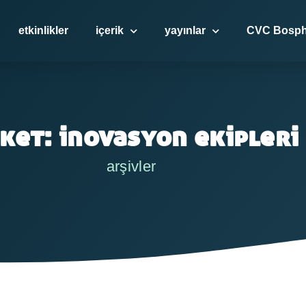
etkinlikler
içerik
yayınlar
CVC Bosph
iket: inovasyon ekipleri
arşivler