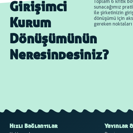
Toplam 6 kritik bo
Girişimci
sunacağımız pratik
ile şirketinizin gi
dönüşümü için aks
Kurum
gereken noktaları
Dönüşümünün
Neresindesiniz?
Hızlı Bağlantılar
Yayınlar &