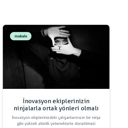
makale
İnovasyon ekiplerinizin
ninjalarla ortak yönleri olmalı
İnovasyon ekiplerinizdeki çalışanlarınızın bir ninja
gibi yüksek atletik yeteneklerle donatılması