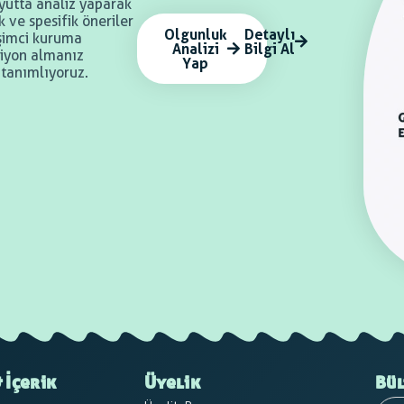
yutta analiz yaparak
 ve spesifik öneriler
Olgunluk
Detaylı
rişimci kuruma
Analizi
Bilgi Al
iyon almanız
Yap
 tanımlıyoruz.
 İçerik
Üyelik
Bül