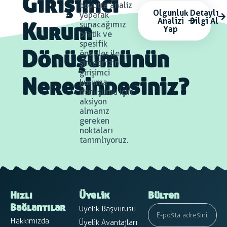
Girişimci
boyutta analiz
Olgunluk
Detaylı
yaparak
Analizi
Bilgi Al
sunacağımız
Yap
Kurum
pratik ve
spesifik
öneriler ile
Dönüşümünün
şirketinizin
girişimci
kuruma
Neresindesiniz?
dönüşümü için
aksiyon
almanız
gereken
noktaları
tanımlıyoruz.
Hızlı
Üyelik
Bülten
Üyelik Başvurusu
Bağlantılar
Hakkımızda
Üyelik Avantajları