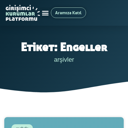
Aramıza Katıl
Etiket: Engeller
arşivler