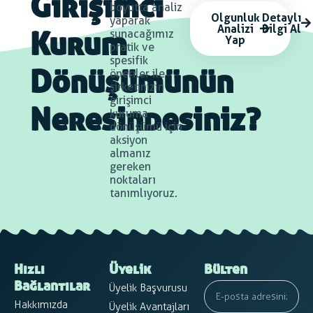
Girişimci
boyutta analiz
Olgunluk
Detaylı
yaparak
Analizi
Bilgi Al
sunacağımız
Yap
Kurum
pratik ve
spesifik
öneriler ile
Dönüşümünün
şirketinizin
girişimci
kuruma
Neresindesiniz?
dönüşümü için
aksiyon
almanız
gereken
noktaları
tanımlıyoruz.
Hızlı
Üyelik
Bülten
Üyelik Başvurusu
Bağlantılar
Hakkımızda
Üyelik Avantajları