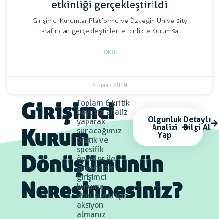
etkinliği gerçekleştirildi
Girişimci Kurumlar Platformu ve Özyeğin University
tarafından gerçekleştirilen etkinlikte Kurumsal
OKU
8 nisan 2019
Toplam 6 kritik
Girişimci
boyutta analiz
Olgunluk
Detaylı
yaparak
Analizi
Bilgi Al
sunacağımız
Yap
Kurum
pratik ve
spesifik
öneriler ile
Dönüşümünün
şirketinizin
girişimci
kuruma
Neresindesiniz?
dönüşümü için
aksiyon
almanız