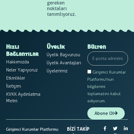
gereken
noktaları
tanımlıyoruz.
Hızlı
Üyelik
Bülten
Üyelik Başvurusu
Bağlantılar
Hakkımızda
Üyelik Avantajları
Neler Yapıyoruz
Üyelerimiz
Girişimci Kurumlar
Etkinlikler
Platformu'nun
İletişim
bilgilerimi
toplamasını kabul
KVKK Aydınlatma
Metni
ediyorum.
Abone Ol
BIZI TAKIP
Girişimci Kurumlar Platformu