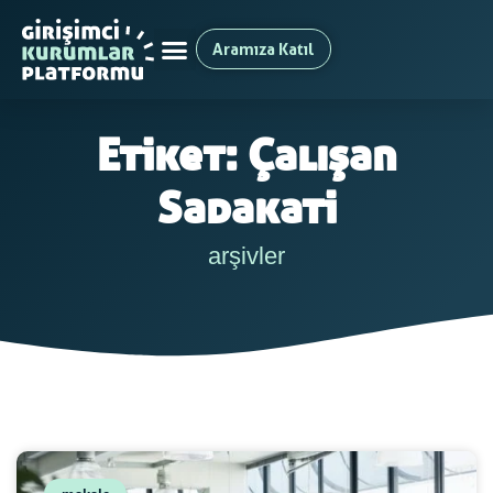
Aramıza Katıl
Etiket: Çalışan
Sadakati
arşivler