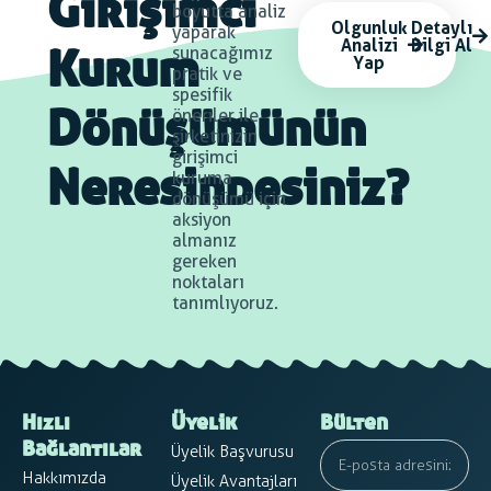
Girişimci
boyutta analiz
Olgunluk
Detaylı
yaparak
Analizi
Bilgi Al
sunacağımız
Yap
Kurum
pratik ve
spesifik
öneriler ile
Dönüşümünün
şirketinizin
girişimci
kuruma
Neresindesiniz?
dönüşümü için
aksiyon
almanız
gereken
noktaları
tanımlıyoruz.
Hızlı
Üyelik
Bülten
Üyelik Başvurusu
Bağlantılar
Hakkımızda
Üyelik Avantajları