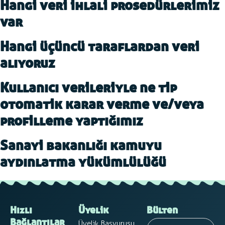
Hangi veri ihlali prosedürlerimiz
var
Hangi üçüncü taraflardan veri
alıyoruz
Kullanıcı verileriyle ne tip
otomatik karar verme ve/veya
profilleme yaptığımız
Sanayi bakanlığı kamuyu
aydınlatma yükümlülüğü
Hızlı
Üyelik
Bülten
Üyelik Başvurusu
Bağlantılar