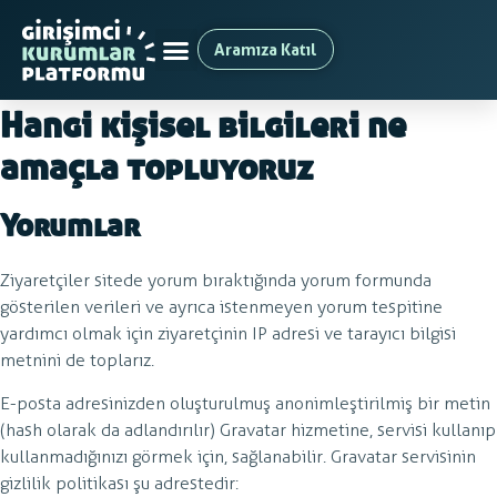
Biz kimiz
Aramıza Katıl
Web sitemizin adresi: http://gktr.noa-hub.com.
Hangi kişisel bilgileri ne
amaçla topluyoruz
Yorumlar
Ziyaretçiler sitede yorum bıraktığında yorum formunda
gösterilen verileri ve ayrıca istenmeyen yorum tespitine
yardımcı olmak için ziyaretçinin IP adresi ve tarayıcı bilgisi
metnini de toplarız.
E-posta adresinizden oluşturulmuş anonimleştirilmiş bir metin
(hash olarak da adlandırılır) Gravatar hizmetine, servisi kullanıp
kullanmadığınızı görmek için, sağlanabilir. Gravatar servisinin
gizlilik politikası şu adrestedir: