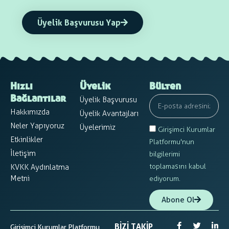
Üyelik Başvurusu Yap
Hızlı
Üyelik
Bülten
Üyelik Başvurusu
Bağlantılar
Hakkımızda
Üyelik Avantajları
Neler Yapıyoruz
Üyelerimiz
Girişimci Kurumlar
Etkinlikler
Platformu'nun
İletişim
bilgilerimi
toplamasını kabul
KVKK Aydınlatma
Metni
ediyorum.
Abone Ol
BIZI TAKIP
Girişimci Kurumlar Platformu