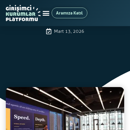
Aramıza Katıl
CVC Bosphorus Roundtable: How To
Use AI For CVC Managers
Mart 13, 2026