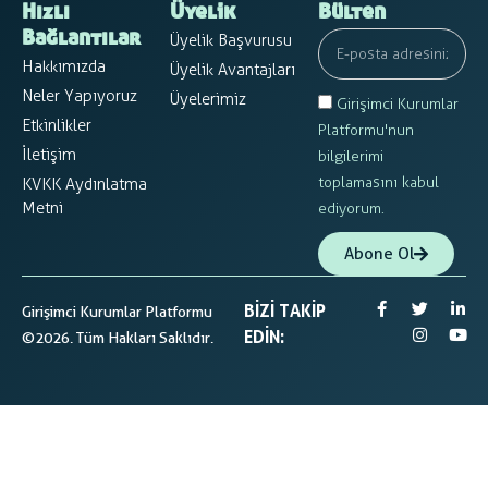
Hızlı
Üyelik
Bülten
Üyelik Başvurusu
Bağlantılar
Hakkımızda
Üyelik Avantajları
Neler Yapıyoruz
Üyelerimiz
Girişimci Kurumlar
Etkinlikler
Platformu'nun
İletişim
bilgilerimi
toplamasını kabul
KVKK Aydınlatma
Metni
ediyorum.
Abone Ol
BIZI TAKIP
Girişimci Kurumlar Platformu
EDIN:
©2026. Tüm Hakları Saklıdır.