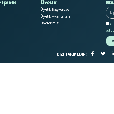
 İçerik
Üyelik
Bül
Üyelik Başvurusu
Üyelik Avantajları
Üyelerimiz
Gi
ediy
A
BIZI TAKIP EDIN: