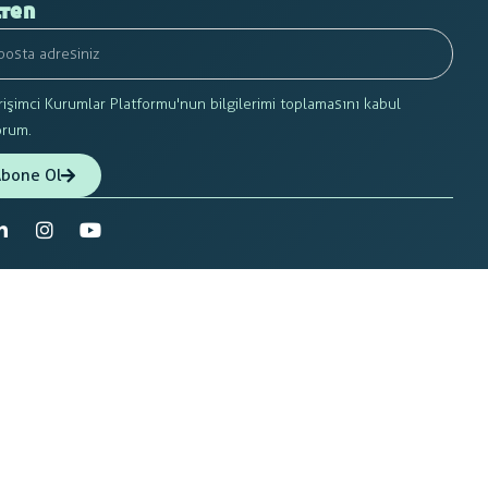
ten
rişimci Kurumlar Platformu'nun bilgilerimi toplamasını kabul
orum.
bone Ol