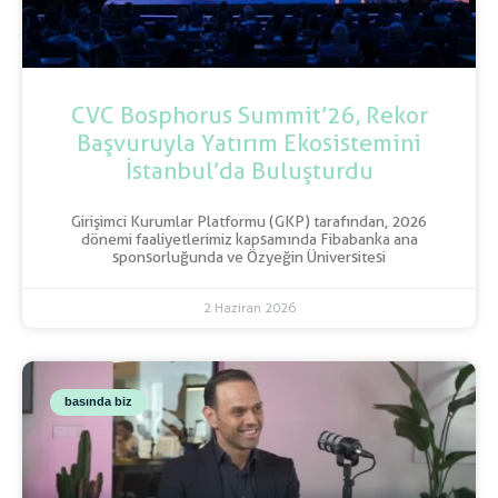
CVC Bosphorus Summit’26, Rekor
Başvuruyla Yatırım Ekosistemini
İstanbul’da Buluşturdu
Girişimci Kurumlar Platformu (GKP) tarafından, 2026
dönemi faaliyetlerimiz kapsamında Fibabanka ana
sponsorluğunda ve Özyeğin Üniversitesi
2 Haziran 2026
basında biz