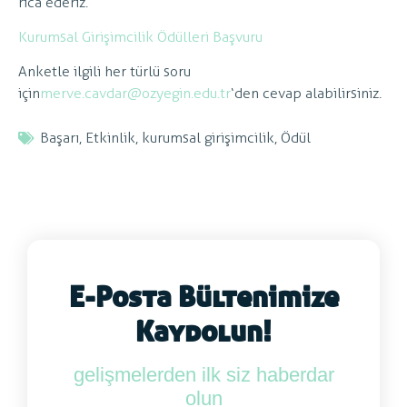
rica ederiz.
Kurumsal Girişimcilik Ödülleri Başvuru
Anketle ilgili her türlü soru
için
merve.cavdar@ozyegin.edu.
tr
‘den cevap alabilirsiniz.
Başarı
,
Etkinlik
,
kurumsal girişimcilik
,
Ödül
E-Posta Bültenimize
Kaydolun!
gelişmelerden ilk siz haberdar
olun