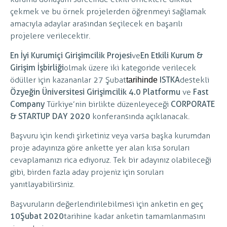
çekmek ve bu örnek projelerden öğrenmeyi sağlamak
amacıyla adaylar arasından seçilecek en başarılı
projelere verilecektir.
En İyi Kurumiçi Girişimcilik Projesi
ve
En Etkili Kurum &
Girişim İşbirliği
olmak üzere iki kategoride verilecek
ödüller için kazananlar 27 Şubat
ISTKA
destekli
tarihinde
Özyeğin Üniversitesi Girişimcilik 4.0 Platformu
ve
Fast
Company
Türkiye’nin birlikte düzenleyeceği
CORPORATE
& STARTUP DAY 2020
konferansında açıklanacak.
Başvuru için kendi şirketiniz veya varsa başka kurumdan
proje adayınıza göre ankette yer alan kısa soruları
cevaplamanızı rica ediyoruz. Tek bir adayınız olabileceği
gibi, birden fazla aday projeniz için soruları
yanıtlayabilirsiniz.
Başvuruların değerlendirilebilmesi için anketin en geç
10 Şubat 2020
tarihine kadar anketin tamamlanmasını