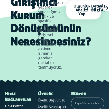
Girişimci
boyutta analiz
Olgunluk
Detaylı
yaparak
Analizi
Bilgi Al
sunacağımız
Yap
Kurum
pratik ve
spesifik
öneriler ile
Dönüşümünün
şirketinizin
girişimci
kuruma
Neresindesiniz?
dönüşümü için
aksiyon
almanız
gereken
noktaları
tanımlıyoruz.
Hızlı
Üyelik
Bülten
Üyelik Başvurusu
Bağlantılar
Hakkımızda
Üyelik Avantajları