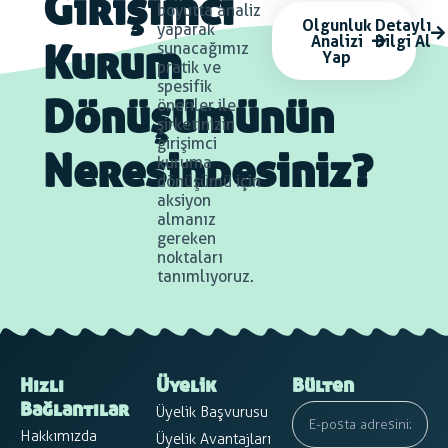
Girişimci
boyutta analiz
Olgunluk
Detaylı
yaparak
Analizi
Bilgi Al
sunacağımız
Yap
Kurum
pratik ve
spesifik
öneriler ile
Dönüşümünün
şirketinizin
girişimci
kuruma
Neresindesiniz?
dönüşümü için
aksiyon
almanız
gereken
noktaları
tanımlıyoruz.
Hızlı
Üyelik
Bülten
Üyelik Başvurusu
Bağlantılar
Hakkımızda
Üyelik Avantajları